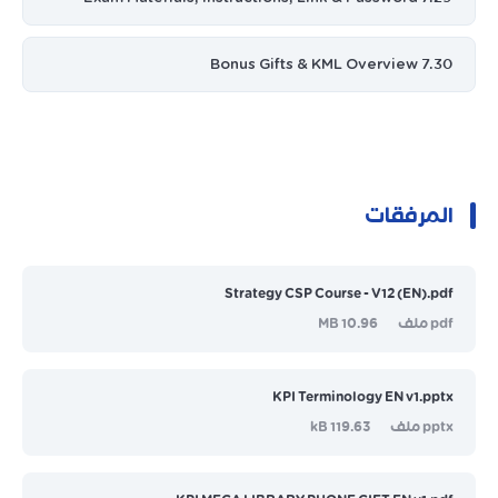
7.30 Bonus Gifts & KML Overview
المرفقات
Strategy CSP Course - V12 (EN).pdf
pdf ملف
10.96 MB
KPI Terminology EN v1.pptx
pptx ملف
119.63 kB