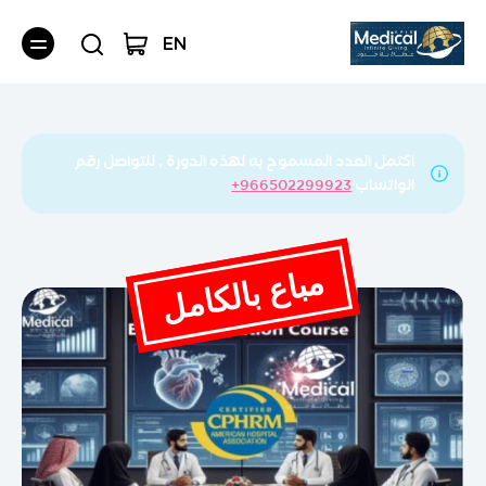
EN
اكتمل العدد المسموح به لهذه الدورة , للتواصل رقم
الواتساب
966502299923+
مباع بالكامل